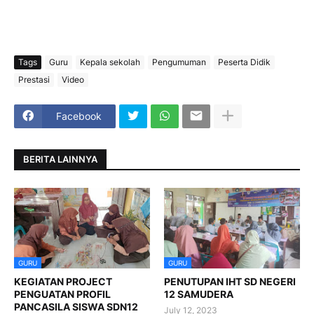
Tags
Guru
Kepala sekolah
Pengumuman
Peserta Didik
Prestasi
Video
Facebook
BERITA LAINNYA
GURU
GURU
KEGIATAN PROJECT
PENUTUPAN IHT SD NEGERI
PENGUATAN PROFIL
12 SAMUDERA
PANCASILA SISWA SDN12
July 12, 2023